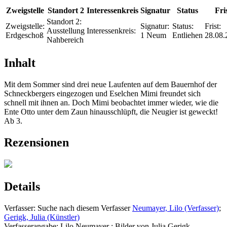
Zweigstelle
Standort 2
Interessenkreis
Signatur
Status
Fri
Standort 2:
Zweigstelle:
Signatur:
Status:
Frist:
Ausstellung
Interessenkreis:
Erdgeschoß
1 Neum
Entliehen
28.08.
Nahbereich
Inhalt
Mit dem Sommer sind drei neue Laufenten auf dem Bauernhof der
Schneckbergers eingezogen und Eselchen Mimi freundet sich
schnell mit ihnen an. Doch Mimi beobachtet immer wieder, wie die
Ente Otto unter dem Zaun hinausschlüpft, die Neugier ist geweckt!
Ab 3.
Rezensionen
Details
Verfasser:
Suche nach diesem Verfasser
Neumayer, Lilo (Verfasser)
;
Gerigk, Julia (Künstler)
Verfasserangabe:
Lilo Neumayer ; Bilder von Julia Gerigk