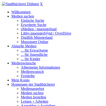
X
Willkommen
Medien suchen
Einfache Suche
Erweiterte Suche
eMedien / muensterload
Libby.muensterl@nd / OverDrive
DigiBib Münsterland
Munzinger Online
Aktuelle Medien
... für Erwachsene
... für Jugendliche
... für Kinder
Medienwünsche
Allgemeine Informationen
Medienwunsch
Fernleihe
Mein Konto
Homepage der Stadtbücherei
Medienangebot
Medien suchen
Medien bestellen
Lernen + Arbeiten
Anmelden + Ausleihen