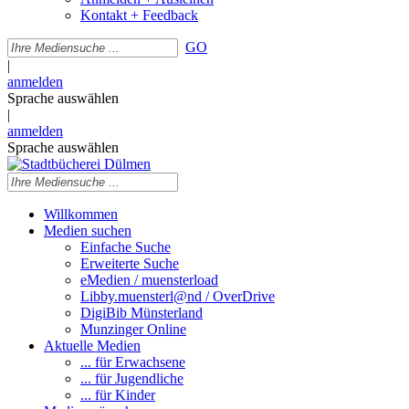
Kontakt + Feedback
GO
|
anmelden
Sprache auswählen
|
anmelden
Sprache auswählen
Willkommen
Medien suchen
Einfache Suche
Erweiterte Suche
eMedien / muensterload
Libby.muensterl@nd / OverDrive
DigiBib Münsterland
Munzinger Online
Aktuelle Medien
... für Erwachsene
... für Jugendliche
... für Kinder