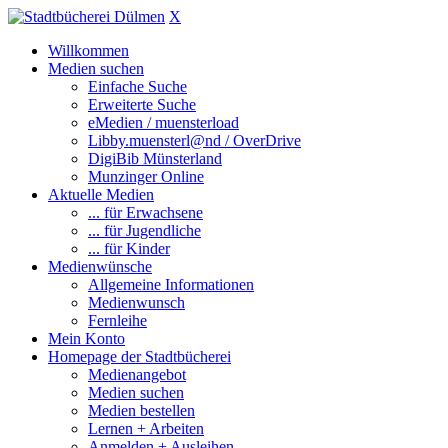
X
Willkommen
Medien suchen
Einfache Suche
Erweiterte Suche
eMedien / muensterload
Libby.muensterl@nd / OverDrive
DigiBib Münsterland
Munzinger Online
Aktuelle Medien
... für Erwachsene
... für Jugendliche
... für Kinder
Medienwünsche
Allgemeine Informationen
Medienwunsch
Fernleihe
Mein Konto
Homepage der Stadtbücherei
Medienangebot
Medien suchen
Medien bestellen
Lernen + Arbeiten
Anmelden + Ausleihen