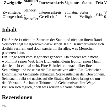
Standort
Zweigstelle
Interessenkreis
Signatur
Status
Frist
V
2
Standort
Zweigstelle:
Interessenkreis:
Signatur:
Status:
V
2:
Frist:
Obergeschoß
Gesellschaft
Seet
Verfügbar
0
Bestseller
Inhalt
Die Straße ist nicht im Zentrum der Stadt und nicht an ihrem Rand.
Versteckt liegt sie irgendwo dazwischen. Kein Besucher würde sich
dorthin verirren, und doch passiert in ihr alles, was Menschen
passieren kann.
Ein Junge wird vom Jagdfieber gepackt. Ein anderer weiß nicht,
wohin mit seiner Wut. Eine Blumenhändlerin lebt für einen Mann,
der sie nicht einmal sieht. Eine Heimleiterin wacht über ihre
Schützlinge und ist selbst die Einsamste von allen. Ein Geistlicher
kommt seiner Gemeinde abhanden. Sorge rüttelt an den Bewohnern,
Sehnsucht treibt sie nachts auf die Straße, die Liebe bringt sie um
den Verstand. Sie haben Träume und Geheimnisse. Ihre Wege
kreuzen sich täglich, doch was wissen sie voneinander?
Rezensionen