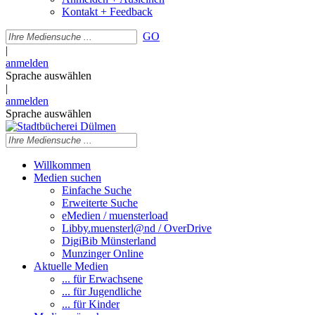
Kontakt + Feedback
GO
|
anmelden
Sprache auswählen
|
anmelden
Sprache auswählen
Willkommen
Medien suchen
Einfache Suche
Erweiterte Suche
eMedien / muensterload
Libby.muensterl@nd / OverDrive
DigiBib Münsterland
Munzinger Online
Aktuelle Medien
... für Erwachsene
... für Jugendliche
... für Kinder