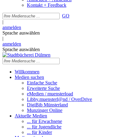
Kontakt + Feedback
GO
|
anmelden
Sprache auswählen
|
anmelden
Sprache auswählen
Willkommen
Medien suchen
Einfache Suche
Erweiterte Suche
eMedien / muensterload
Libby.muensterl@nd / OverDrive
DigiBib Münsterland
Munzinger Online
Aktuelle Medien
... für Erwachsene
... für Jugendliche
... für Kinder