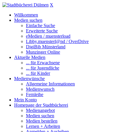
X
Willkommen
Medien suchen
Einfache Suche
Erweiterte Suche
eMedien / muensterload
Libby.muensterl@nd / OverDrive
DigiBib Münsterland
Munzinger Online
Aktuelle Medien
... für Erwachsene
... für Jugendliche
... für Kinder
Medienwünsche
Allgemeine Informationen
Medienwunsch
Fernleihe
Mein Konto
Homepage der Stadtbücherei
Medienangebot
Medien suchen
Medien bestellen
Lernen + Arbeiten
Anmelden + Ausleihen