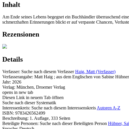
Inhalt
Am Ende seines Lebens begegnet ein Buchhändler überraschend einer F
schmerzhaften Erinnerungen blickt er auf verpasste Chancen, Verlu
Rezensionen
Details
Verfasser:
Suche nach diesem Verfasser
Haig, Matt (Verfasser)
Verfasserangabe:
Matt Haig ; aus dem Englischen von Sabine Hübner
Jahr:
2026
Verlag:
München, Droemer Verlag
opens in new tab
Diesen Link in neuem Tab öffnen
Suche nach dieser Systematik
Interessenkreis:
Suche nach diesem Interessenskreis
Autoren A-Z
ISBN:
9783426562499
Beschreibung:
1. Auflage, 333 Seiten
Beteiligte Personen:
Suche nach dieser Beteiligten Person
Hübner, Sa
Sprache:
Deutsch