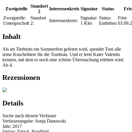
Standort
Zweigstelle
Interessenkreis
Signatur
Status
Fris
2
Zweigstelle:
Standort
Signatur:
Status:
Frist:
Interessenkreis:
Untergeschoß
2:
1 Klei
Entliehen
03.09.
Inhalt
Als im Tierheim ein Sommerfest gefeiert wird, spendet Toni alle
seine Kuscheltiere für die Tombola. Und er lernt Kater Valentin
kennen, mit dem er noch eine schöne Überraschung erleben wird.
Ab 4.
Rezensionen
Details
Suche nach diesem Verfasser
Verfasserangabe:
Sonja Danowski
Jahr:
2017
Verlag:
Zürich, NordSüd