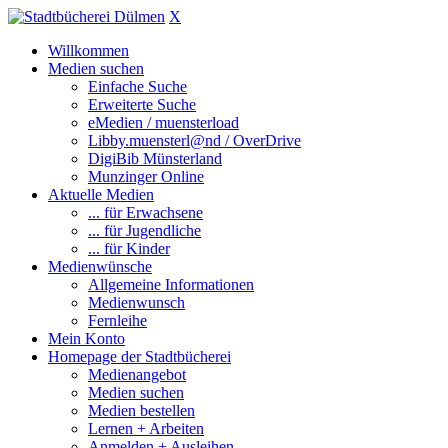
X
Willkommen
Medien suchen
Einfache Suche
Erweiterte Suche
eMedien / muensterload
Libby.muensterl@nd / OverDrive
DigiBib Münsterland
Munzinger Online
Aktuelle Medien
... für Erwachsene
... für Jugendliche
... für Kinder
Medienwünsche
Allgemeine Informationen
Medienwunsch
Fernleihe
Mein Konto
Homepage der Stadtbücherei
Medienangebot
Medien suchen
Medien bestellen
Lernen + Arbeiten
Anmelden + Ausleihen