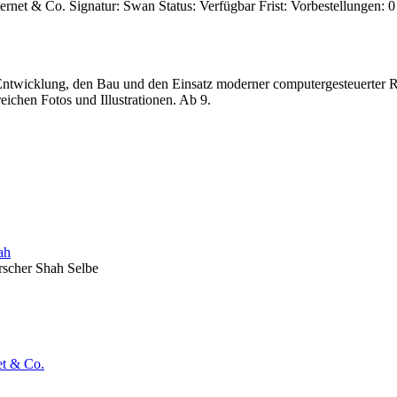
ternet & Co.
Signatur:
Swan
Status:
Verfügbar
Frist:
Vorbestellungen:
0
Entwicklung, den Bau und den Einsatz moderner computergesteuerter Rob
eichen Fotos und Illustrationen. Ab 9.
ah
rscher Shah Selbe
et & Co.