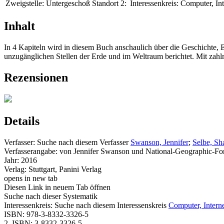
Zweigstelle:
Untergeschoß
Standort 2:
Interessenkreis:
Computer, In
Inhalt
In 4 Kapiteln wird in diesem Buch anschaulich über die Geschichte, 
unzugänglichen Stellen der Erde und im Weltraum berichtet. Mit zahlr
Rezensionen
Details
Verfasser:
Suche nach diesem Verfasser
Swanson, Jennifer
;
Selbe, Sh
Verfasserangabe:
von Jennifer Swanson und National-Geographic-Fo
Jahr:
2016
Verlag:
Stuttgart, Panini Verlag
opens in new tab
Diesen Link in neuem Tab öffnen
Suche nach dieser Systematik
Interessenkreis:
Suche nach diesem Interessenskreis
Computer, Intern
ISBN:
978-3-8332-3326-5
2. ISBN:
3-8332-3326-5