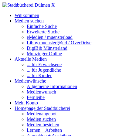
X
Willkommen
Medien suchen
Einfache Suche
Erweiterte Suche
eMedien / muensterload
Libby.muensterl@nd / OverDrive
DigiBib Münsterland
Munzinger Online
Aktuelle Medien
... für Erwachsene
... für Jugendliche
... für Kinder
Medienwünsche
Allgemeine Informationen
Medienwunsch
Fernleihe
Mein Konto
Homepage der Stadtbücherei
Medienangebot
Medien suchen
Medien bestellen
Lernen + Arbeiten
Anmelden + Ausleihen