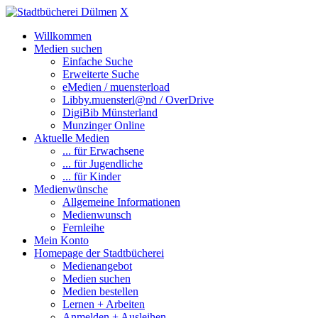
X
Willkommen
Medien suchen
Einfache Suche
Erweiterte Suche
eMedien / muensterload
Libby.muensterl@nd / OverDrive
DigiBib Münsterland
Munzinger Online
Aktuelle Medien
... für Erwachsene
... für Jugendliche
... für Kinder
Medienwünsche
Allgemeine Informationen
Medienwunsch
Fernleihe
Mein Konto
Homepage der Stadtbücherei
Medienangebot
Medien suchen
Medien bestellen
Lernen + Arbeiten
Anmelden + Ausleihen