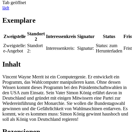
Tab geöffnet
lädt
Exemplare
Standort
Zweigstelle
Interessenkreis
Signatur
Status
Fris
2
Zweigstelle:
Standort
Status:
zum
Interessenkreis:
Signatur:
Frist
e-Angebot
2:
Herunterladen
Inhalt
Vincent Wayne Merrit ist ein Computergenie. Er entwickelt ein
Programm, das Wahlcomputer manipulieren kann. Ohne dessen
Wissen kommt dieses Programm bei den Präsidentschaftswahlen in
den USA zum Einsatz. Sein Vater Simon König erfährt davon in
Deutschland und gründet mit einigen Mitwissern eine Partei zur
Wiedereinführung der Monarchie. Sie wollen die Bundestagswahl
gewinnen und die Gefährlichkeit von Wahlmaschinen entlarven. Es
kommt, wie es kommen muss: Simon König gewinnt haushoch und
soll als König von Deutschland regieren!
Rezensionen