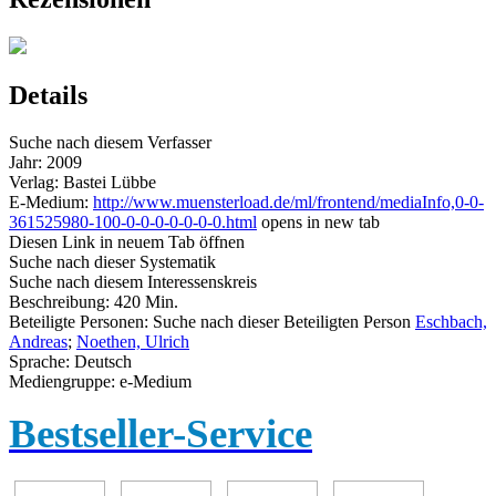
Details
Suche nach diesem Verfasser
Jahr:
2009
Verlag:
Bastei Lübbe
E-Medium:
http://www.muensterload.de/ml/frontend/mediaInfo,0-0-
361525980-100-0-0-0-0-0-0-0.html
opens in new tab
Diesen Link in neuem Tab öffnen
Suche nach dieser Systematik
Suche nach diesem Interessenskreis
Beschreibung:
420 Min.
Beteiligte Personen:
Suche nach dieser Beteiligten Person
Eschbach,
Andreas
;
Noethen, Ulrich
Sprache:
Deutsch
Mediengruppe:
e-Medium
Bestseller-Service