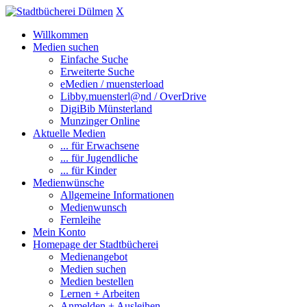
X
Willkommen
Medien suchen
Einfache Suche
Erweiterte Suche
eMedien / muensterload
Libby.muensterl@nd / OverDrive
DigiBib Münsterland
Munzinger Online
Aktuelle Medien
... für Erwachsene
... für Jugendliche
... für Kinder
Medienwünsche
Allgemeine Informationen
Medienwunsch
Fernleihe
Mein Konto
Homepage der Stadtbücherei
Medienangebot
Medien suchen
Medien bestellen
Lernen + Arbeiten
Anmelden + Ausleihen