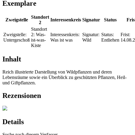
Exemplare
Standort
Zweigstelle
Interessenkreis
Signatur
Status
Fris
2
Standort
Zweigstelle:
2:
Was-
Interessenkreis:
Signatur:
Status:
Frist:
Untergeschoß
ist-was-
Was ist was
Wild
Entliehen
14.08.
Kiste
Inhalt
Reich illustrierte Darstellung von Wildpflanzen und deren
Lebensräume sowie ein Überblick zu geschützten Pflanzen, Heil-
und Giftpflanzen.
Rezensionen
Details
Suche nach diesem Verfasser