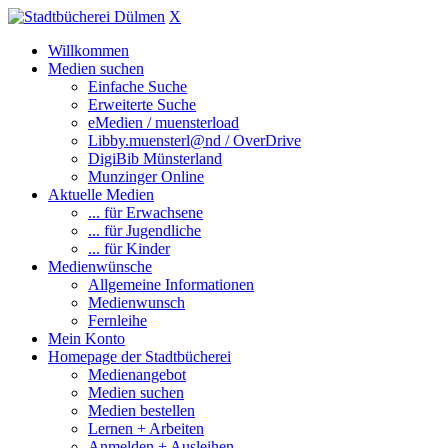
X
Willkommen
Medien suchen
Einfache Suche
Erweiterte Suche
eMedien / muensterload
Libby.muensterl@nd / OverDrive
DigiBib Münsterland
Munzinger Online
Aktuelle Medien
... für Erwachsene
... für Jugendliche
... für Kinder
Medienwünsche
Allgemeine Informationen
Medienwunsch
Fernleihe
Mein Konto
Homepage der Stadtbücherei
Medienangebot
Medien suchen
Medien bestellen
Lernen + Arbeiten
Anmelden + Ausleihen