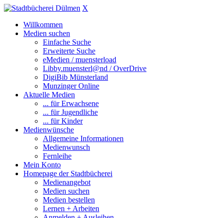
X
Willkommen
Medien suchen
Einfache Suche
Erweiterte Suche
eMedien / muensterload
Libby.muensterl@nd / OverDrive
DigiBib Münsterland
Munzinger Online
Aktuelle Medien
... für Erwachsene
... für Jugendliche
... für Kinder
Medienwünsche
Allgemeine Informationen
Medienwunsch
Fernleihe
Mein Konto
Homepage der Stadtbücherei
Medienangebot
Medien suchen
Medien bestellen
Lernen + Arbeiten
Anmelden + Ausleihen