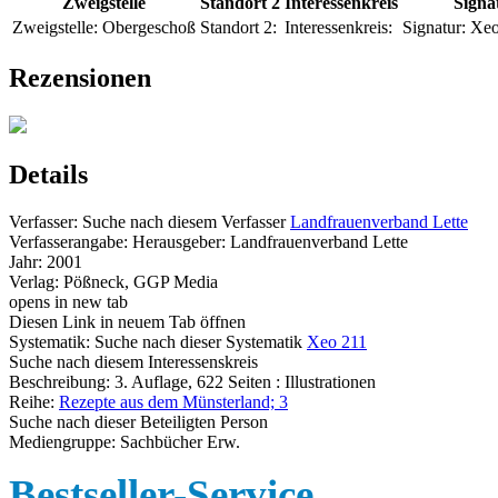
Zweigstelle
Standort 2
Interessenkreis
Signa
Zweigstelle:
Obergeschoß
Standort 2:
Interessenkreis:
Signatur:
Xeo
Rezensionen
Details
Verfasser:
Suche nach diesem Verfasser
Landfrauenverband Lette
Verfasserangabe:
Herausgeber: Landfrauenverband Lette
Jahr:
2001
Verlag:
Pößneck, GGP Media
opens in new tab
Diesen Link in neuem Tab öffnen
Systematik:
Suche nach dieser Systematik
Xeo 211
Suche nach diesem Interessenskreis
Beschreibung:
3. Auflage, 622 Seiten : Illustrationen
Reihe:
Rezepte aus dem Münsterland; 3
Suche nach dieser Beteiligten Person
Mediengruppe:
Sachbücher Erw.
Bestseller-Service