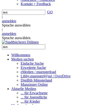
Kontakt + Feedback
GO
|
anmelden
Sprache auswählen
|
anmelden
Sprache auswählen
Willkommen
Medien suchen
Einfache Suche
Erweiterte Suche
eMedien / muensterload
Libby.muensterl@nd / OverDrive
DigiBib Münsterland
Munzinger Online
Aktuelle Medien
... für Erwachsene
... für Jugendliche
... für Kinder