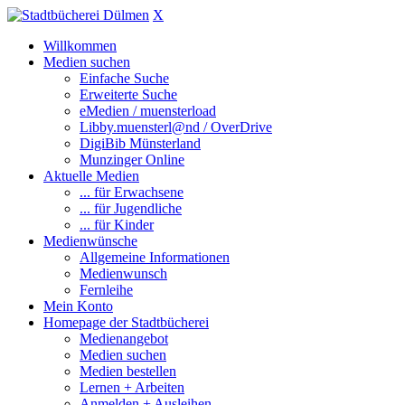
X
Willkommen
Medien suchen
Einfache Suche
Erweiterte Suche
eMedien / muensterload
Libby.muensterl@nd / OverDrive
DigiBib Münsterland
Munzinger Online
Aktuelle Medien
... für Erwachsene
... für Jugendliche
... für Kinder
Medienwünsche
Allgemeine Informationen
Medienwunsch
Fernleihe
Mein Konto
Homepage der Stadtbücherei
Medienangebot
Medien suchen
Medien bestellen
Lernen + Arbeiten
Anmelden + Ausleihen