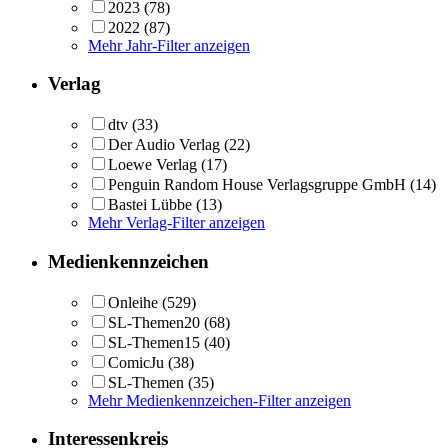
2023
(78)
2022
(87)
Mehr Jahr-Filter anzeigen
Verlag
dtv
(33)
Der Audio Verlag
(22)
Loewe Verlag
(17)
Penguin Random House Verlagsgruppe GmbH
(14)
Bastei Lübbe
(13)
Mehr Verlag-Filter anzeigen
Medienkennzeichen
Onleihe
(529)
SL-Themen20
(68)
SL-Themen15
(40)
ComicJu
(38)
SL-Themen
(35)
Mehr Medienkennzeichen-Filter anzeigen
Interessenkreis