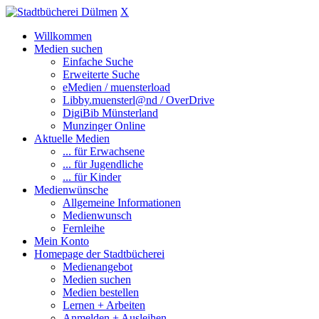
X
Willkommen
Medien suchen
Einfache Suche
Erweiterte Suche
eMedien / muensterload
Libby.muensterl@nd / OverDrive
DigiBib Münsterland
Munzinger Online
Aktuelle Medien
... für Erwachsene
... für Jugendliche
... für Kinder
Medienwünsche
Allgemeine Informationen
Medienwunsch
Fernleihe
Mein Konto
Homepage der Stadtbücherei
Medienangebot
Medien suchen
Medien bestellen
Lernen + Arbeiten
Anmelden + Ausleihen