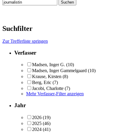
Suchfilter
Zur Trefferliste springen
Verfasser
Madsen, Inger G.
(10)
Madsen, Inger Gammelgaard
(10)
Krause, Kirsten
(8)
Berg, Eric
(7)
Jacobi, Charlotte
(7)
Mehr Verfasser-Filter anzeigen
Jahr
2026
(19)
2025
(46)
2024
(41)