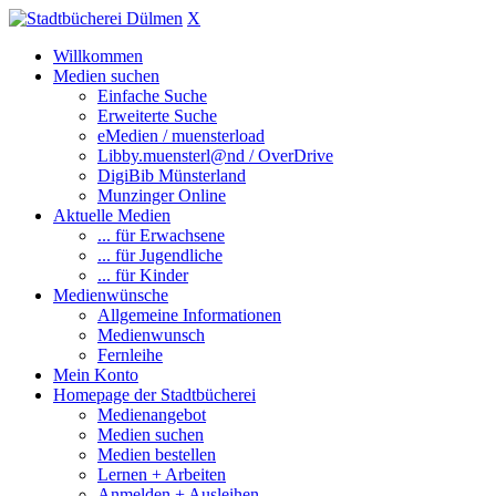
X
Willkommen
Medien suchen
Einfache Suche
Erweiterte Suche
eMedien / muensterload
Libby.muensterl@nd / OverDrive
DigiBib Münsterland
Munzinger Online
Aktuelle Medien
... für Erwachsene
... für Jugendliche
... für Kinder
Medienwünsche
Allgemeine Informationen
Medienwunsch
Fernleihe
Mein Konto
Homepage der Stadtbücherei
Medienangebot
Medien suchen
Medien bestellen
Lernen + Arbeiten
Anmelden + Ausleihen