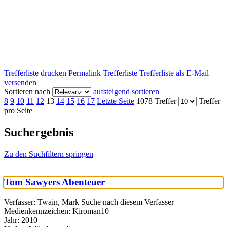
Trefferliste drucken
Permalink Trefferliste
Trefferliste als E-Mail
versenden
Sortieren nach
aufsteigend sortieren
8
9
10
11
12
13
14
15
16
17
Letzte Seite
1078 Treffer
Treffer
pro Seite
Suchergebnis
Zu den Suchfiltern springen
Tom Sawyers Abenteuer
Verfasser:
Twain, Mark
Suche nach diesem Verfasser
Medienkennzeichen:
Kiroman10
Jahr:
2010