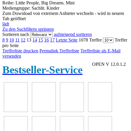
Reihe:
Little People, Big Dreams. Mini
Mediengruppe:
Sachlit. Kinder
Zum Download von externem Anbieter wechseln - wird in neuem
Tab geöffnet
lädt
Zu den Suchfiltern springen
Sortieren nach
aufsteigend sortieren
8
9
10
11
12
13
14
15
16
17
Letzte Seite
1078 Treffer
Treffer
pro Seite
Trefferliste drucken
Permalink Trefferliste
Trefferliste als E-Mail
versenden
OPEN V 12.0.1.2
Bestseller-Service