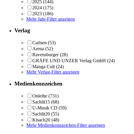
2025
(144)
2024
(175)
2023
(186)
Mehr Jahr-Filter anzeigen
Verlag
Carlsen
(53)
Arena
(52)
Ravensburger
(28)
GRÄFE UND UNZER Verlag GmbH
(24)
Manga Cult
(24)
Mehr Verlag-Filter anzeigen
Medienkennzeichen
Onleihe
(731)
Sachlit15
(68)
U-Musik CD
(59)
Sachlit20
(55)
Kisach20
(48)
Mehr Medienkennzeichen-Filter anzeigen