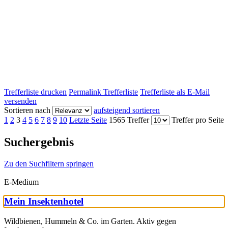
Trefferliste drucken
Permalink Trefferliste
Trefferliste als E-Mail
versenden
Sortieren nach
aufsteigend sortieren
1
2
3
4
5
6
7
8
9
10
Letzte Seite
1565 Treffer
Treffer pro Seite
Suchergebnis
Zu den Suchfiltern springen
E-Medium
Mein Insektenhotel
Wildbienen, Hummeln & Co. im Garten. Aktiv gegen