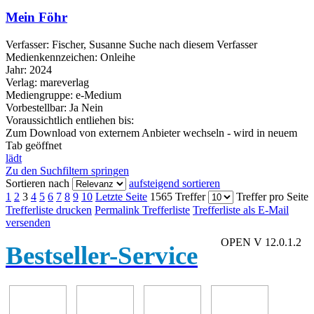
Mein Föhr
Verfasser:
Fischer, Susanne
Suche nach diesem Verfasser
Medienkennzeichen:
Onleihe
Jahr:
2024
Verlag:
mareverlag
Mediengruppe:
e-Medium
Vorbestellbar:
Ja
Nein
Voraussichtlich entliehen bis:
Zum Download von externem Anbieter wechseln - wird in neuem
Tab geöffnet
lädt
Zu den Suchfiltern springen
Sortieren nach
aufsteigend sortieren
1
2
3
4
5
6
7
8
9
10
Letzte Seite
1565 Treffer
Treffer pro Seite
Trefferliste drucken
Permalink Trefferliste
Trefferliste als E-Mail
versenden
OPEN V 12.0.1.2
Bestseller-Service