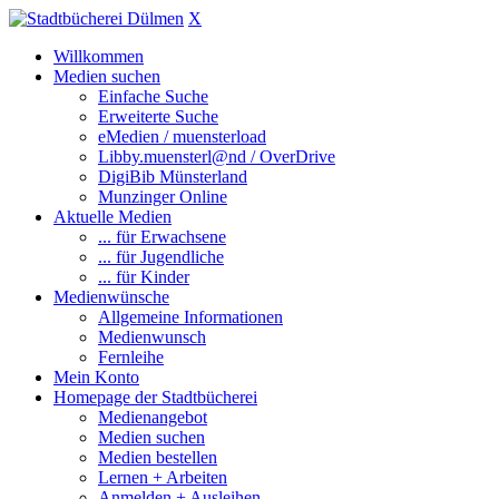
X
Willkommen
Medien suchen
Einfache Suche
Erweiterte Suche
eMedien / muensterload
Libby.muensterl@nd / OverDrive
DigiBib Münsterland
Munzinger Online
Aktuelle Medien
... für Erwachsene
... für Jugendliche
... für Kinder
Medienwünsche
Allgemeine Informationen
Medienwunsch
Fernleihe
Mein Konto
Homepage der Stadtbücherei
Medienangebot
Medien suchen
Medien bestellen
Lernen + Arbeiten
Anmelden + Ausleihen