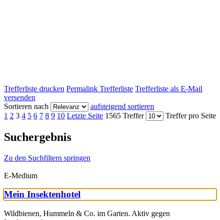
Trefferliste drucken
Permalink Trefferliste
Trefferliste als E-Mail
versenden
Sortieren nach
aufsteigend sortieren
1
2
3
4
5
6
7
8
9
10
Letzte Seite
1565 Treffer
Treffer pro Seite
Suchergebnis
Zu den Suchfiltern springen
E-Medium
Mein Insektenhotel
Wildbienen, Hummeln & Co. im Garten. Aktiv gegen