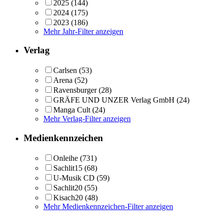
2025
(144)
2024
(175)
2023
(186)
Mehr Jahr-Filter anzeigen
Verlag
Carlsen
(53)
Arena
(52)
Ravensburger
(28)
GRÄFE UND UNZER Verlag GmbH
(24)
Manga Cult
(24)
Mehr Verlag-Filter anzeigen
Medienkennzeichen
Onleihe
(731)
Sachlit15
(68)
U-Musik CD
(59)
Sachlit20
(55)
Kisach20
(48)
Mehr Medienkennzeichen-Filter anzeigen