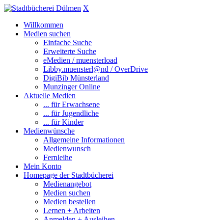
X
Willkommen
Medien suchen
Einfache Suche
Erweiterte Suche
eMedien / muensterload
Libby.muensterl@nd / OverDrive
DigiBib Münsterland
Munzinger Online
Aktuelle Medien
... für Erwachsene
... für Jugendliche
... für Kinder
Medienwünsche
Allgemeine Informationen
Medienwunsch
Fernleihe
Mein Konto
Homepage der Stadtbücherei
Medienangebot
Medien suchen
Medien bestellen
Lernen + Arbeiten
Anmelden + Ausleihen