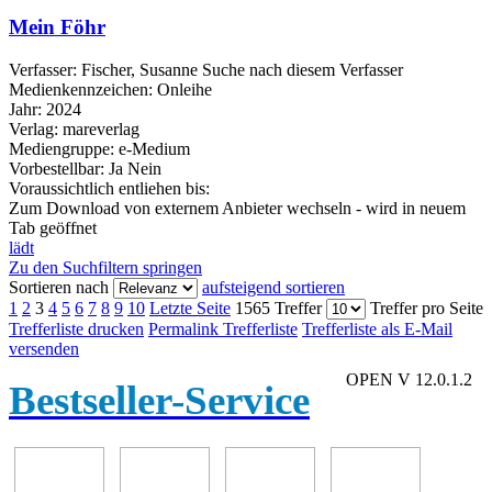
Mein Föhr
Verfasser:
Fischer, Susanne
Suche nach diesem Verfasser
Medienkennzeichen:
Onleihe
Jahr:
2024
Verlag:
mareverlag
Mediengruppe:
e-Medium
Vorbestellbar:
Ja
Nein
Voraussichtlich entliehen bis:
Zum Download von externem Anbieter wechseln - wird in neuem
Tab geöffnet
lädt
Zu den Suchfiltern springen
Sortieren nach
aufsteigend sortieren
1
2
3
4
5
6
7
8
9
10
Letzte Seite
1565 Treffer
Treffer pro Seite
Trefferliste drucken
Permalink Trefferliste
Trefferliste als E-Mail
versenden
OPEN V 12.0.1.2
Bestseller-Service