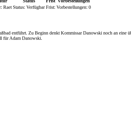
atur
Status
Frist
Vorbestellungen
r:
Raet
Status:
Verfügbar
Frist:
Vorbestellungen:
0
aßbad entführt. Zu Beginn denkt Kommissar Danowski noch an eine üble
Fall für Adam Danowski.