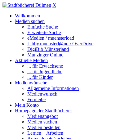
X
Willkommen
Medien suchen
Einfache Suche
Erweiterte Suche
eMedien / muensterload
Libby.muensterl@nd / OverDrive
DigiBib Münsterland
Munzinger Online
Aktuelle Medien
... für Erwachsene
... für Jugendliche
... für Kinder
Medienwünsche
Allgemeine Informationen
Medienwunsch
Fernleihe
Mein Konto
Homepage der Stadtbücherei
Medienangebot
Medien suchen
Medien bestellen
Lernen + Arbeiten
Anmelden + Ausleihen