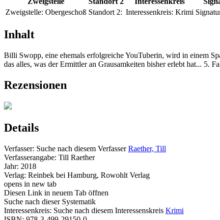
Zweigstelle
Standort 2
Interessenkreis
Sign
Zweigstelle:
Obergeschoß
Standort 2:
Interessenkreis:
Krimi
Signatu
Inhalt
Billi Swopp, eine ehemals erfolgreiche YouTuberin, wird in einem Sp
das alles, was der Ermittler an Grausamkeiten bisher erlebt hat... 5. 
Rezensionen
Details
Verfasser:
Suche nach diesem Verfasser
Raether, Till
Verfasserangabe:
Till Raether
Jahr:
2018
Verlag:
Reinbek bei Hamburg, Rowohlt Verlag
opens in new tab
Diesen Link in neuem Tab öffnen
Suche nach dieser Systematik
Interessenkreis:
Suche nach diesem Interessenskreis
Krimi
ISBN:
978-3-499-29150-0