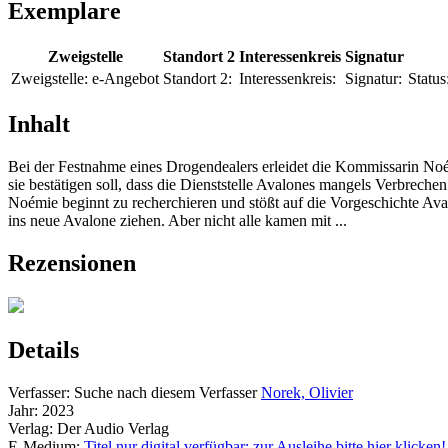
Exemplare
Zweigstelle
Standort 2
Interessenkreis
Signatur
Zweigstelle:
e-Angebot
Standort 2:
Interessenkreis:
Signatur:
Status
Inhalt
Bei der Festnahme eines Drogendealers erleidet die Kommissarin Noémie
sie bestätigen soll, dass die Dienststelle Avalones mangels Verbre
Noémie beginnt zu recherchieren und stößt auf die Vorgeschichte Av
ins neue Avalone ziehen. Aber nicht alle kamen mit ...
Rezensionen
Details
Verfasser:
Suche nach diesem Verfasser
Norek, Olivier
Jahr:
2023
Verlag:
Der Audio Verlag
E-Medium:
Titel nur digital verfügbar; zur Ausleihe bitte hier klicken!