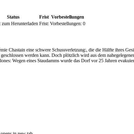
Status
Frist
Vorbestellungen
:
zum Herunterladen
Frist:
Vorbestellungen:
0
 Chastain eine schwere Schussverletzung:, die die Hälfte ihres Gesicht
chen geschlossen werden kann. Doch plötzlich wird aus dem nahegelegen
alones: Wegen eines Staudamms wurde das Dorf vor 25 Jahren evakuier
opens in new tab