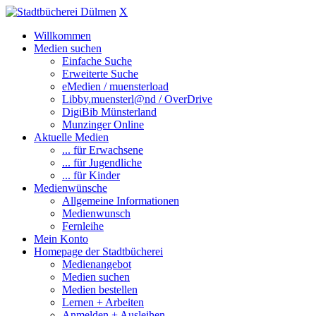
X
Willkommen
Medien suchen
Einfache Suche
Erweiterte Suche
eMedien / muensterload
Libby.muensterl@nd / OverDrive
DigiBib Münsterland
Munzinger Online
Aktuelle Medien
... für Erwachsene
... für Jugendliche
... für Kinder
Medienwünsche
Allgemeine Informationen
Medienwunsch
Fernleihe
Mein Konto
Homepage der Stadtbücherei
Medienangebot
Medien suchen
Medien bestellen
Lernen + Arbeiten
Anmelden + Ausleihen