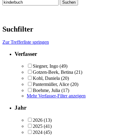
Suchfilter
Zur Trefferliste springen
Verfasser
Siegner, Ingo
(49)
Gotzen-Beek, Betina
(21)
Kohl, Daniela
(20)
Pantermüller, Alice
(20)
Boehme, Julia
(17)
Mehr Verfasser-Filter anzeigen
Jahr
2026
(13)
2025
(41)
2024
(45)