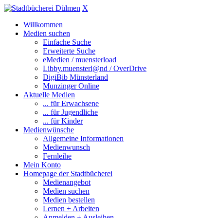
X
Willkommen
Medien suchen
Einfache Suche
Erweiterte Suche
eMedien / muensterload
Libby.muensterl@nd / OverDrive
DigiBib Münsterland
Munzinger Online
Aktuelle Medien
... für Erwachsene
... für Jugendliche
... für Kinder
Medienwünsche
Allgemeine Informationen
Medienwunsch
Fernleihe
Mein Konto
Homepage der Stadtbücherei
Medienangebot
Medien suchen
Medien bestellen
Lernen + Arbeiten
Anmelden + Ausleihen